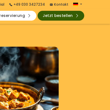
ial
+49 030 3427234
Kontakt
hreservierung
Jetzt bestellen