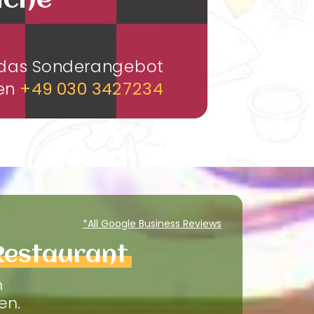
üche
m das Sonderangebot
men
+49 030 3427234
*All Google Business Reviews
Restaurant
m
en.