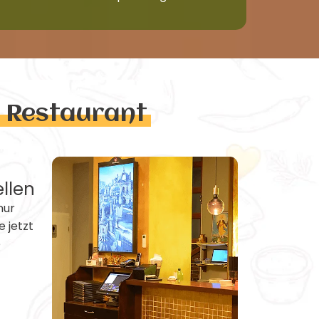
n Restaurant
ellen
nur
e jetzt
e