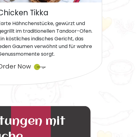
Chicken Tikka
Zarte Hähnchenstücke, gewürzt und
gegrillt im traditionellen Tandoor-Ofen.
Ein köstliches indisches Gericht, das
jeden Gaumen verwöhnt und für wahre
Genussmomente sorgt.
Order Now
ltungen mit