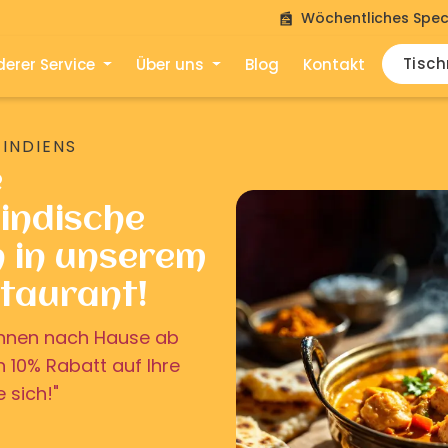
Wöchentliches Spec
Tisc
erer Service
Über uns
Blog
Kontakt
 INDIENS
e
indische
n in unserem
staurant!
u Ihnen nach Hause ab
on 10% Rabatt auf Ihre
e sich!"