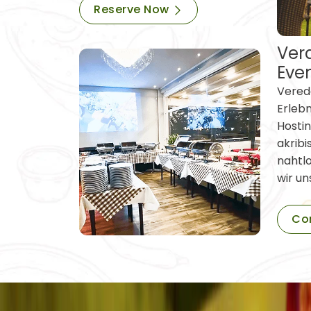
Reserve Now
Vera
Eve
Verede
Erleb
Hostin
akribi
nahtl
wir un
Co