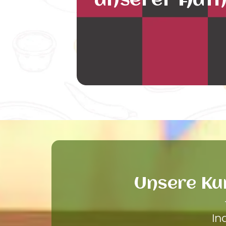
unserer Auth
Unsere Ku
In