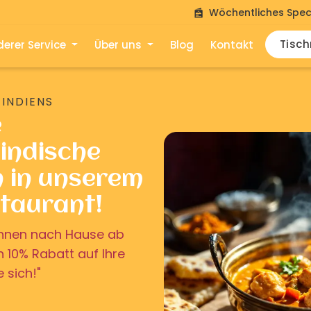
Wöchentliches Spec
Tisc
erer Service
Über uns
Blog
Kontakt
 INDIENS
e
indische
n in unserem
staurant!
u Ihnen nach Hause ab
on 10% Rabatt auf Ihre
e sich!"