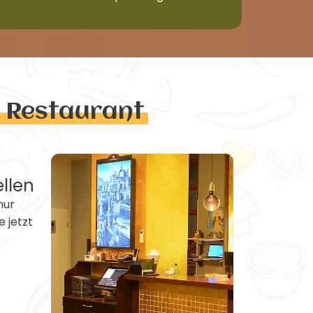
n Restaurant
ellen
nur
e jetzt
e