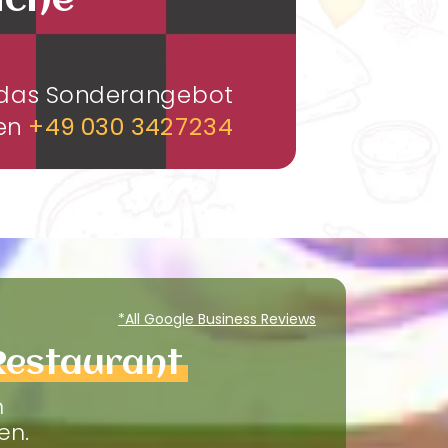
üche
m das Sonderangebot
men
+49 030 3427234
*All Google Business Reviews
Restaurant
m
en.