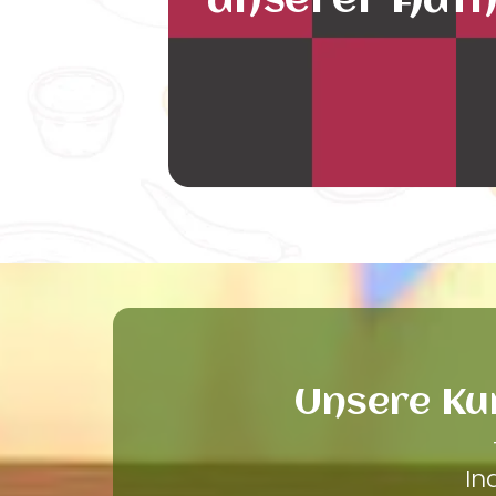
unserer Auth
Unsere Ku
In