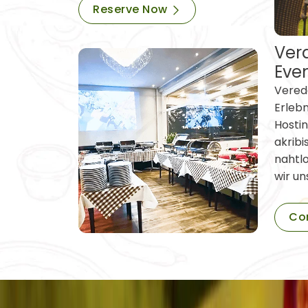
Reserve Now
Vera
Eve
Verede
Erleb
Hostin
akribi
nahtl
wir un
Co