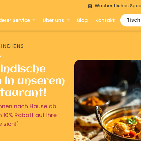
Wöchentliches Spec
Tisc
erer Service
Über uns
Blog
Kontakt
 INDIENS
e
indische
n in unserem
staurant!
u Ihnen nach Hause ab
on 10% Rabatt auf Ihre
e sich!"