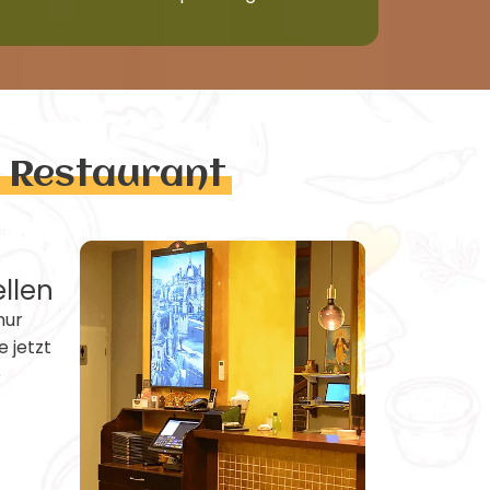
n Restaurant
ellen
nur
e jetzt
e