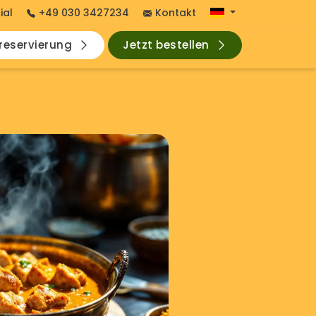
ial
+49 030 3427234
Kontakt
hreservierung
Jetzt bestellen