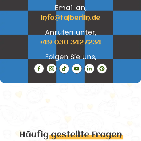
Email an,
info@tajberlin.de
Anrufen unter,
+49 030 3427234
Folgen Sie uns,
Häufig
gestellte Fragen