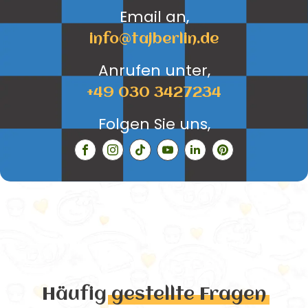
Email an,
info@tajberlin.de
Anrufen unter,
+49 030 3427234
Folgen Sie uns,
Häufig
gestellte Fragen