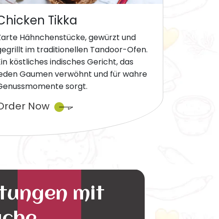
Chicken Tikka
Zarte Hähnchenstücke, gewürzt und
gegrillt im traditionellen Tandoor-Ofen.
Ein köstliches indisches Gericht, das
jeden Gaumen verwöhnt und für wahre
Genussmomente sorgt.
Order Now
ltungen mit