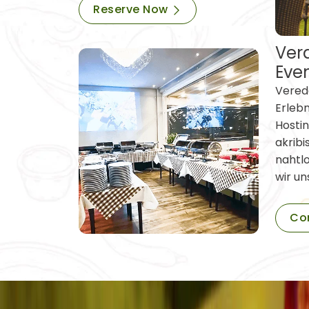
Reserve Now
Vera
Eve
Verede
Erleb
Hostin
akribi
nahtl
wir un
Co