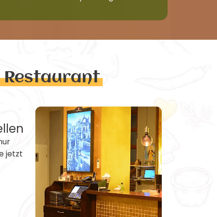
n Restaurant
ellen
nur
e jetzt
e