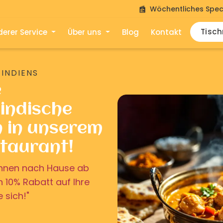
Wöchentliches Spec
Tisc
erer Service
Über uns
Blog
Kontakt
 INDIENS
e
indische
n in unserem
staurant!
u Ihnen nach Hause ab
on 10% Rabatt auf Ihre
e sich!"