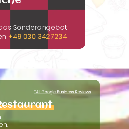
üche
m das Sonderangebot
men
+49 030 3427234
*All Google Business Reviews
Restaurant
m
en.