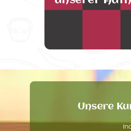
unserer Auth
Unsere Ku
In