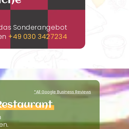
üche
m das Sonderangebot
men
+49 030 3427234
*All Google Business Reviews
Restaurant
m
en.