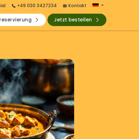
ial
+49 030 3427234
Kontakt
hreservierung
Jetzt bestellen