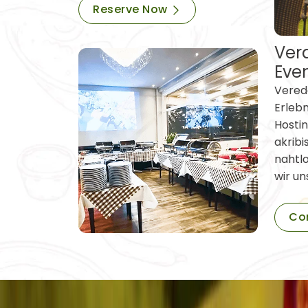
Reserve Now
Vera
Eve
Verede
Erleb
Hostin
akribi
nahtl
wir un
Co