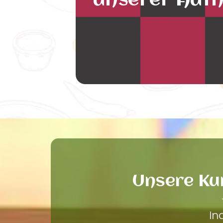
unserer Auth
Unsere Ku
In