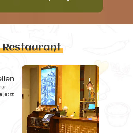
n Restaurant
ellen
nur
e jetzt
e