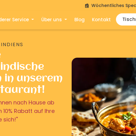
Wöchentliches Spec
Tisc
erer Service
Über uns
Blog
Kontakt
 INDIENS
e
indische
n in unserem
staurant!
u Ihnen nach Hause ab
on 10% Rabatt auf Ihre
e sich!"