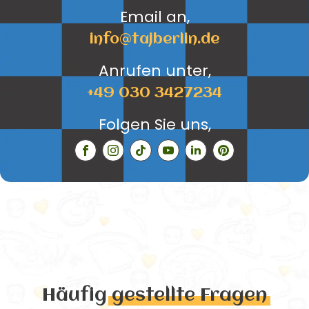
Email an,
info@tajberlin.de
Anrufen unter,
+49 030 3427234
Folgen Sie uns,
Häufig
gestellte Fragen