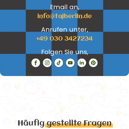
Email an,
info@tajberlin.de
Anrufen unter,
+49 030 3427234
Folgen Sie uns,
Häufig
gestellte Fragen