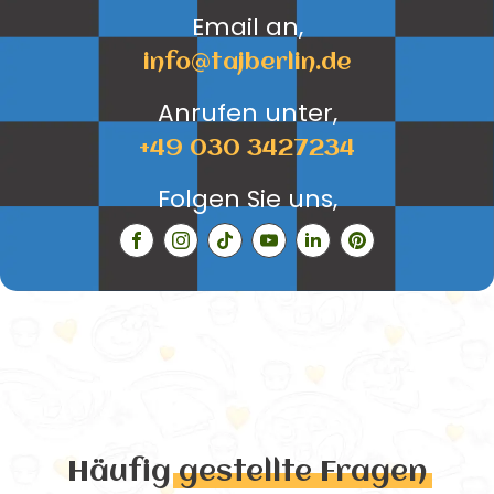
Email an,
info@tajberlin.de
Anrufen unter,
+49 030 3427234
Folgen Sie uns,
Häufig
gestellte Fragen