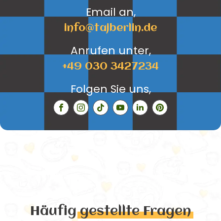
Email an,
info@tajberlin.de
Anrufen unter,
+49 030 3427234
Folgen Sie uns,
Häufig
gestellte Fragen