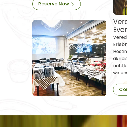
Reserve Now
Vera
Eve
Verede
Erleb
Hostin
akribi
nahtl
wir un
Co