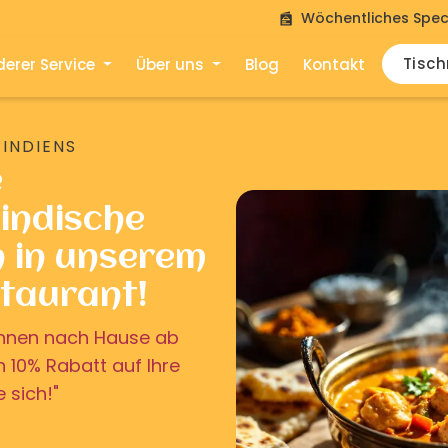
Wöchentliches Spec
Tisc
erer Service
Über uns
Blog
Kontakt
 INDIENS
e
indische
n in unserem
staurant!
u Ihnen nach Hause ab
on 10% Rabatt auf Ihre
e sich!"