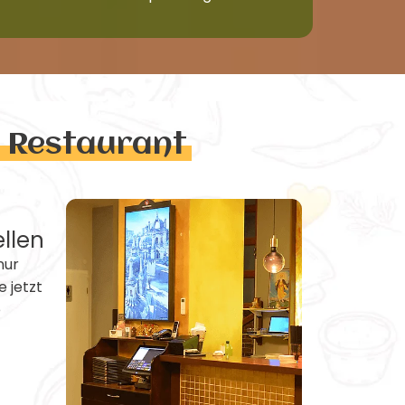
n Restaurant
ellen
nur
e jetzt
e