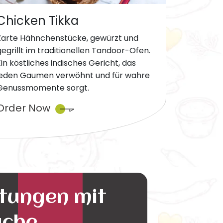
Chicken Tikka
Zarte Hähnchenstücke, gewürzt und
gegrillt im traditionellen Tandoor-Ofen.
Ein köstliches indisches Gericht, das
jeden Gaumen verwöhnt und für wahre
Genussmomente sorgt.
Order Now
ltungen mit