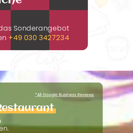
üche
m das Sonderangebot
men
+49 030 3427234
*All Google Business Reviews
Restaurant
m
en.